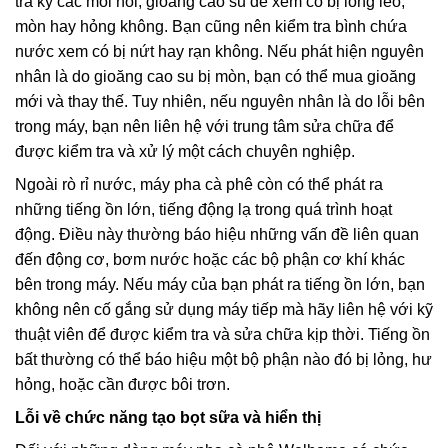
tra kỹ các mối nối, gioăng cao su để xem có bị lỏng lẻo,
mòn hay hỏng không. Bạn cũng nên kiểm tra bình chứa
nước xem có bị nứt hay rạn không. Nếu phát hiện nguyên
nhân là do gioăng cao su bị mòn, bạn có thể mua gioăng
mới và thay thế. Tuy nhiên, nếu nguyên nhân là do lỗi bên
trong máy, bạn nên liên hệ với trung tâm sửa chữa để
được kiểm tra và xử lý một cách chuyên nghiệp.
Ngoài rò rỉ nước, máy pha cà phê còn có thể phát ra
những tiếng ồn lớn, tiếng động lạ trong quá trình hoạt
động. Điều này thường báo hiệu những vấn đề liên quan
đến động cơ, bơm nước hoặc các bộ phận cơ khí khác
bên trong máy. Nếu máy của bạn phát ra tiếng ồn lớn, bạn
không nên cố gắng sử dụng máy tiếp mà hãy liên hệ với kỹ
thuật viên để được kiểm tra và sửa chữa kịp thời. Tiếng ồn
bất thường có thể báo hiệu một bộ phận nào đó bị lỏng, hư
hỏng, hoặc cần được bôi trơn.
Lỗi về chức năng tạo bọt sữa và hiển thị