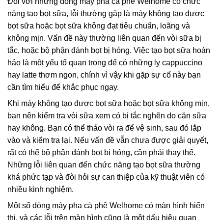
Đối với những dòng máy pha cà phê Welhome có chức
năng tạo bọt sữa, lỗi thường gặp là máy không tạo được
bọt sữa hoặc bọt sữa không đạt tiêu chuẩn, loãng và
không mịn. Vấn đề này thường liên quan đến vòi sữa bị
tắc, hoặc bộ phận đánh bọt bị hỏng. Việc tạo bọt sữa hoàn
hảo là một yếu tố quan trọng để có những ly cappuccino
hay latte thơm ngon, chính vì vậy khi gặp sự cố này bạn
cần tìm hiểu để khắc phục ngay.
Khi máy không tạo được bọt sữa hoặc bọt sữa không mịn,
bạn nên kiểm tra vòi sữa xem có bị tắc nghẽn do cặn sữa
hay không. Bạn có thể tháo vòi ra để vệ sinh, sau đó lắp
vào và kiểm tra lại. Nếu vấn đề vẫn chưa được giải quyết,
rất có thể bộ phận đánh bọt bị hỏng, cần phải thay thế.
Những lỗi liên quan đến chức năng tạo bọt sữa thường
khá phức tạp và đòi hỏi sự can thiệp của kỹ thuật viên có
nhiều kinh nghiệm.
Một số dòng máy pha cà phê Welhome có màn hình hiển
thị, và các lỗi trên màn hình cũng là một dấu hiệu quan