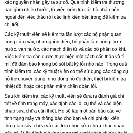
xác nguyên nhân gây ra sự cố. Quá trình kiểm tra thường
bao gồm nhiều bước, từ việc kiểm tra các bộ phận bên
ngoài đến việc tháo rời các linh kiện bên trong để kiểm tra
chi tiết.
Các kỹ thuật viên sẽ kiểm tra lần lượt các bộ phận quan
trọng của máy, như nguồn điện, bộ phận làm nóng, bơm
nước, van nước, các mạch điện tử và các bộ phận cơ khí.
Việc kiểm tra cần được thực hiện một cách cẩn thận và tỉ
mỉ, để đảm bảo không bỏ sót bất kỳ lỗi nhỏ nào. Trong quá
trình kiểm tra, các kỹ thuật viên có thể sử dụng các công cụ
hỗ trợ chuyên dụng, như đồng hồ đo điện, thiết bị kiểm tra
nhiệt độ, hoặc các phần mềm chẩn đoán lỗi.
Sau khi kiểm tra, các kỹ thuật viên sẽ đưa ra đánh giá chi
tiết về tình trạng máy, xác định các lỗi cụ thể và các biện
pháp sửa chữa cần thiết. Họ sẽ lập một bản báo cáo về
tình trạng máy và thông báo cho bạn về chi phí dự kiến,
thời gian sửa chữa và các lựa chọn sửa chữa khác nhau,