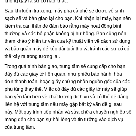
không gây ra sự cố nào khác.
Sau khi kiểm tra xong, máy pha cà phê sẽ được vệ sinh
sạch sẽ và bàn giao lại cho bạn. Khi nhận lại máy, bạn nên
kiểm tra cẩn thận để đảm bảo rằng máy hoạt động bình
thường và các bộ phận không bị hư hỏng. Bạn cũng nên
tham khảo ý kiến tư vấn của kỹ thuật viên về cách sử dụng
và bảo quản máy để kéo dài tuổi thọ và tránh các sự cố có
thể xảy ra trong tương lai.
Trong quá trình bàn giao, trung tâm sẽ cung cấp cho bạn
đầy đủ các giấy tờ liên quan, như phiếu bảo hành, hóa
đơn thanh toán, hoặc giấy chứng nhận nguồn gốc của các
phụ tùng thay thế. Việc có đầy đủ các giấy tờ này sẽ giúp
bạn yên tâm hơn về chất lượng dịch vụ và có thể dễ dàng
liên hệ với trung tâm nếu máy gặp bất kỳ vấn đề gì sau
này. Một quy trình tiếp nhận và sửa chữa chuyên nghiệp sẽ
mang đến cho bạn sự hài lòng và tin tưởng vào dịch vụ
của trung tâm.