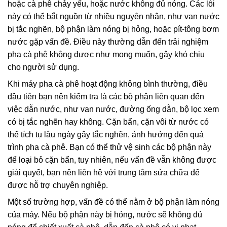
hoặc cà phê chảy yếu, hoặc nước không đủ nóng. Các lỗi
này có thể bắt nguồn từ nhiều nguyên nhân, như van nước
bị tắc nghẽn, bộ phận làm nóng bị hỏng, hoặc pít-tông bơm
nước gặp vấn đề. Điều này thường dẫn đến trải nghiệm
pha cà phê không được như mong muốn, gây khó chịu
cho người sử dụng.
Khi máy pha cà phê hoạt động không bình thường, điều
đầu tiên bạn nên kiểm tra là các bộ phận liên quan đến
việc dẫn nước, như van nước, đường ống dẫn, bộ lọc xem
có bị tắc nghẽn hay không. Cặn bẩn, cặn vôi từ nước có
thể tích tụ lâu ngày gây tắc nghẽn, ảnh hưởng đến quá
trình pha cà phê. Bạn có thể thử vệ sinh các bộ phận này
để loại bỏ cặn bẩn, tuy nhiên, nếu vấn đề vẫn không được
giải quyết, bạn nên liên hệ với trung tâm sửa chữa để
được hỗ trợ chuyên nghiệp.
Một số trường hợp, vấn đề có thể nằm ở bộ phận làm nóng
của máy. Nếu bộ phận này bị hỏng, nước sẽ không đủ