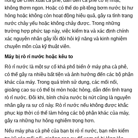
nóng để chiết xuất cà phê, dẫn đến cà phê có vị nhạt,
không thơm ngon. Hoặc có thể do pít-tông bơm nước bị hư
hỏng hoặc không còn hoạt động hiệu quả, gây ra tình trạng
nước chảy yếu hoặc không chảy được. Trong những
trường hợp phức tạp này, việc kiểm tra và xác định chính
xác nguyên nhân gây lỗi đòi hỏi kỹ năng và kinh nghiệm
chuyên môn của kỹ thuật viên.
Máy bị rò rỉ nước hoặc kêu to
Rò rỉ nước là một sự cố khá phổ biến ở máy pha cà phê,
có thể gây ra nhiều bất tiện và ảnh hưởng đến các bộ phận
khác của máy. Trong quá trình sử dụng, các mối nối,
gioăng cao su có thể bị mòn hoặc hỏng, dẫn đến tình trạng
rò rỉ nước. Đôi khi, bình chứa nước bị nứt cũng là nguyên
nhân gây ra sự cố này. Rò rỉ nước nếu không được khắc
phục kịp thời có thể làm hỏng các bộ phận khác của máy,
gây ra những hư hỏng nghiêm trọng hơn.
Nếu máy pha cà phê của bạn bị rò rỉ nước, bạn nên kiểm